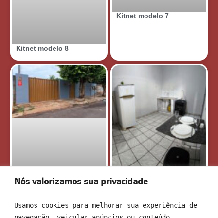
Kitnet modelo 7
Kitnet modelo 8
Nós valorizamos sua privacidade
Casa 2 quartos com suíte
Usamos cookies para melhorar sua experiência de 
navegação, veicular anúncios ou conteúdo 